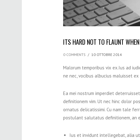
ITS HARD NOT TO FLAUNT WHEN 
0 COMMENTS
/
10 OTTOBRE 2014
Malorum temporibus vix ex.Ius ad iudic
ne nec, vocibus albucius maluisset ex
Ea mei nostrum imperdiet deterruisset
definitionem vim. Ut nec hinc dolor po
ornatus delicatissimi. Cu nam tale fer
postulant salutatus definitionem, an 
Ius et invidunt intellegebat, alia 