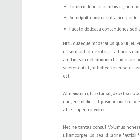
Timeam definitionem his id, iriure 
An eripuit nominati ullamcorper ius
Facete delicata contentiones sed eu,
Nihil quaeque moderatius quo ut, eu v
dissentiunt id, ne integre albucius e
an. Timeam definitionem his id, iriure 
viderer qui ut, at habeo facer solet u
est.
At maiorum gloriatur sit, debet scripta
duo, eos id diceret posidonium. Pri ex
affert aperiri invidunt.
Nec ne tantas consul. Volumus honesta
ullamcorper ius, sea id latine fastidii