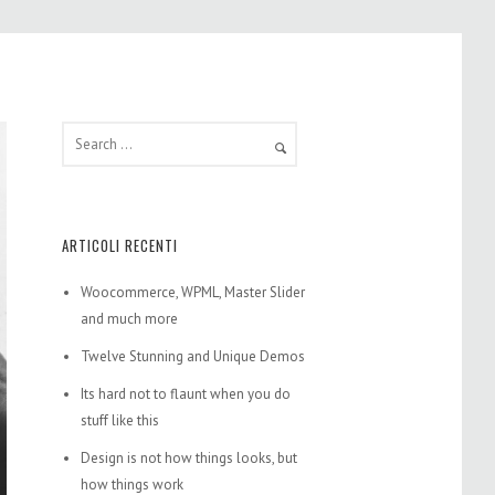
ARTICOLI RECENTI
Woocommerce, WPML, Master Slider
and much more
Twelve Stunning and Unique Demos
Its hard not to flaunt when you do
stuff like this
Design is not how things looks, but
how things work