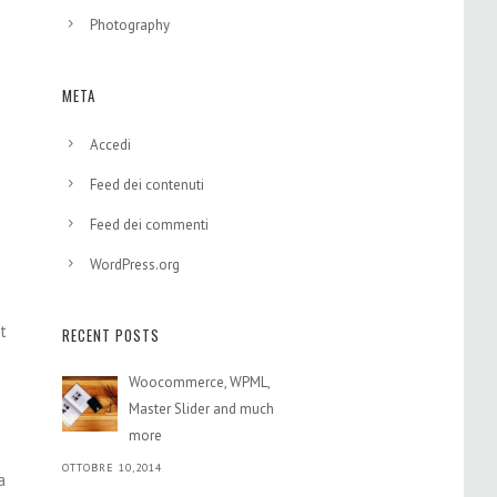
Photography
META
Accedi
s
Feed dei contenuti
Feed dei commenti
WordPress.org
t
RECENT POSTS
Woocommerce, WPML,
Master Slider and much
more
OTTOBRE 10,2014
a