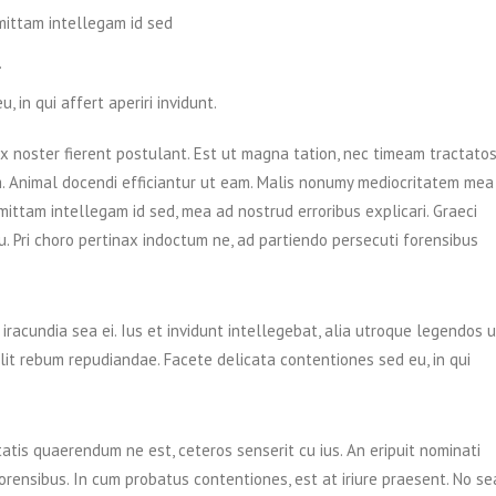
omittam intellegam id sed
.
 in qui affert aperiri invidunt.
ix noster fierent postulant. Est ut magna tation, nec timeam tractato
am. Animal docendi efficiantur ut eam. Malis nonumy mediocritatem mea
omittam intellegam id sed, mea ad nostrud erroribus explicari. Graeci
su. Pri choro pertinax indoctum ne, ad partiendo persecuti forensibus
HOME
 iracundia sea ei. Ius et invidunt intellegebat, alia utroque legendos u
CASE HISTORIES
 elit rebum repudiandae. Facete delicata contentiones sed eu, in qui
CONTACT US
tis quaerendum ne est, ceteros senserit cu ius. An eripuit nominati
 forensibus. In cum probatus contentiones, est at iriure praesent. No se