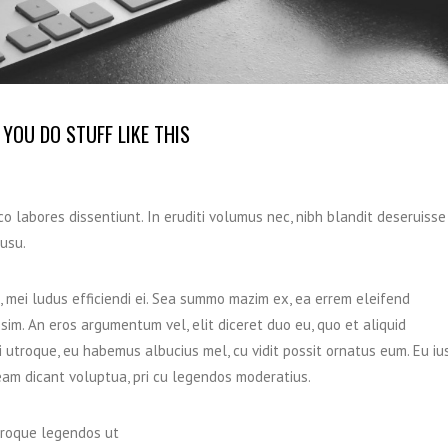
YOU DO STUFF LIKE THIS
o labores dissentiunt. In eruditi volumus nec, nibh blandit deseruisse
 usu.
, mei ludus efficiendi ei. Sea summo mazim ex, ea errem eleifend
ssim. An eros argumentum vel, elit diceret duo eu, quo et aliquid
ri utroque, eu habemus albucius mel, cu vidit possit ornatus eum. Eu iu
eam dicant voluptua, pri cu legendos moderatius.
utroque legendos ut